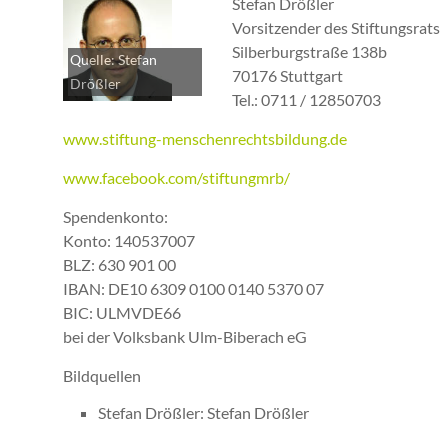
Stefan Drößler
Vorsitzender des Stiftungsrats
Silberburgstraße 138b
Quelle: Stefan
70176 Stuttgart
Drößler
Tel.: 0711 / 12850703
www.stiftung-menschenrechtsbildung.de
www.facebook.com/stiftungmrb/
Spendenkonto:
Konto: 140537007
BLZ: 630 901 00
IBAN: DE10 6309 0100 0140 5370 07
BIC: ULMVDE66
bei der Volksbank Ulm-Biberach eG
Bildquellen
Stefan Drößler: Stefan Drößler