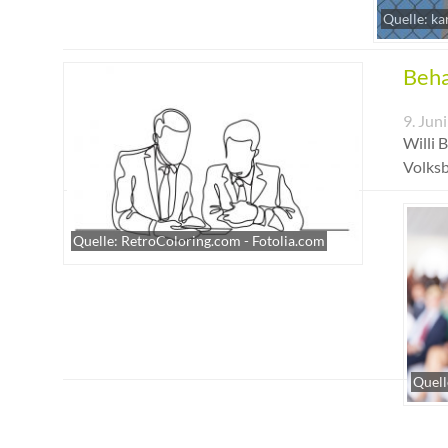
Quelle: ka
Beha
9. Jun
Willi 
Volksb
Quelle: RetroColoring.com - Fotolia.com
Quell