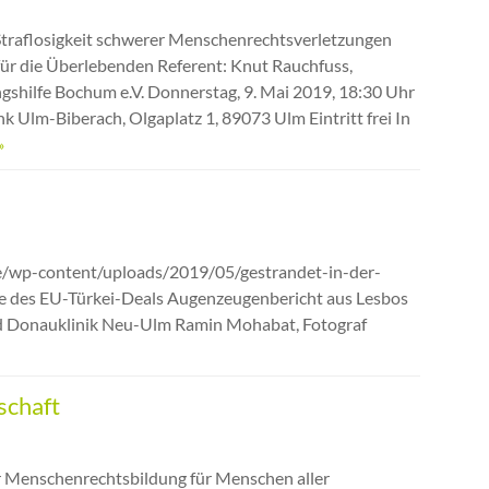
Straflosigkeit schwerer Menschenrechtsverletzungen
ür die Überlebenden Referent: Knut Rauchfuss,
ngshilfe Bochum e.V. Donnerstag, 9. Mai 2019, 18:30 Uhr
k Ulm-Biberach, Olgaplatz 1, 89073 Ulm Eintritt frei In
»
e/wp-content/uploads/2019/05/gestrandet-in-der-
te des EU-Türkei-Deals Augenzeugenbericht aus Lesbos
und Donauklinik Neu-Ulm Ramin Mohabat, Fotograf
schaft
r Menschenrechtsbildung für Menschen aller