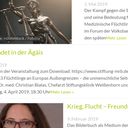
1. Mai 2019
Der Kampf gegen die 
und seine Bedeutung f
Medizinische Flüchtli
im Forum der Volksban
den späten
Mehr Lesen 
e: rcfotostock / Fotolia
det in der Ägäis
2019
n der Veranstaltung zum Download: https://www.stiftung-mrb.d
3 Flüchtlinge an Europas Außengrenzen – die unmenschliche Sei
r. med. Christian Bialas, Chefarzt Stiftungsklinik Weißenhorn 
, 4. April 2019, 18:30 Uhr
Mehr Lesen »
Krieg, Flucht – Freund
9. Februar 2019
Das Bilderbuch als Medium de