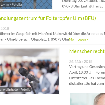
Dienstag, 23. Oktober, 18
rtoxjm / Fotolia
89073 Ulm Eintritt frei Eu
ndlungszentrum für Folteropfer Ulm (BFU)
i 2018
Böhmer im Gespräch mit Manfred Makowitzki über die Arbeit des 
ank Ulm-Biberach, Olgaplatz 1, 89073 Ulm
Mehr Lesen »
Menschenrechte,
26. März 2018
Vortrag und Gespräch 
April, 18:30 Uhr Foru
Eintritt frei Das Them
diskutiert. So hat zum
e: wellphoto - Fotolia