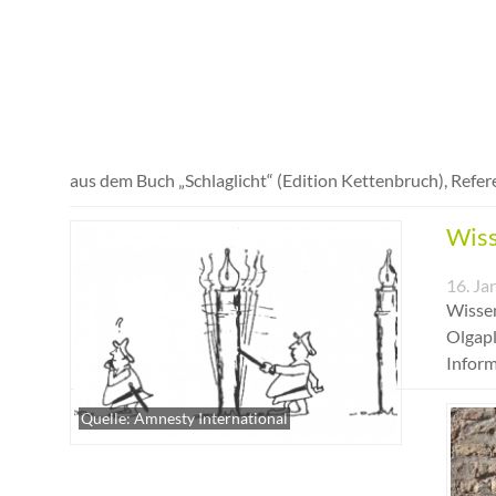
aus dem Buch „Schlaglicht“ (Edition Kettenbruch), Refere
Wiss
16. Ja
Wissen
Olgapl
Inform
Quelle: Amnesty International