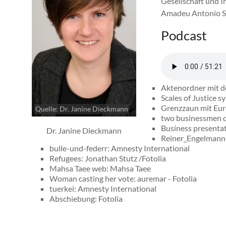
Gesellschaft und I
Amadeu Antonio St
Podcast
Aktenordner mit d
Scales of Justice s
Grenzzaun mit Euro
Quelle: Dr. Janine Dieckmann
two businessmen di
Business presentat
Dr. Janine Dieckmann
Reiner_Engelmann
bulle-und-federr: Amnesty International
Refugees: Jonathan Stutz /Fotolia
Mahsa Taee web: Mahsa Taee
Woman casting her vote: auremar - Fotolia
tuerkei: Amnesty International
Abschiebung: Fotolia