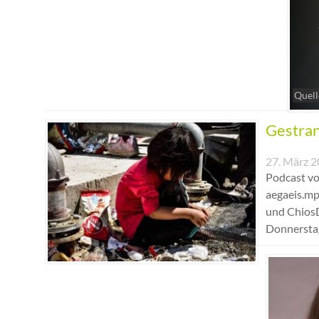
Quell
Gestran
27. März 
Podcast vo
aegaeis.mp
und ChiosD
Donnerstag