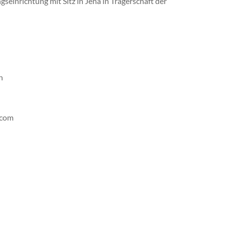
seinrichtung mit Sitz in Jena in Trägerschaft der
n
.com