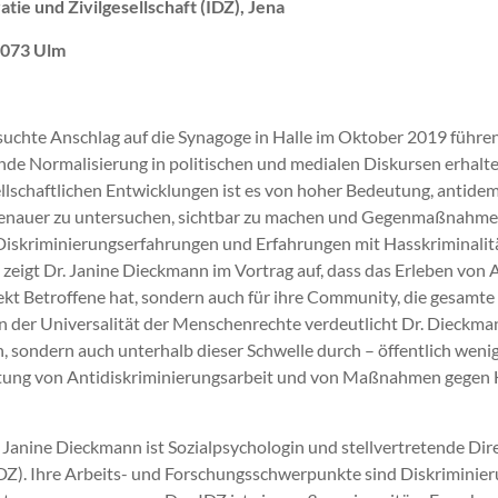
tie und Zivilgesellschaft (IDZ), Jena
9073 Ulm
uchte Anschlag auf die Synagoge in Halle im Oktober 2019 führen
de Normalisierung in politischen und medialen Diskursen erhalten
sellschaftlichen Entwicklungen ist es von hoher Bedeutung, anti
auer zu untersuchen, sichtbar zu machen und Gegenmaßnahmen zu et
Diskriminierungserfahrungen und Erfahrungen mit Hasskriminalität
 zeigt Dr. Janine Dieckmann im Vortrag auf, dass das Erleben von A
ekt Betroffene hat, sondern auch für ihre Community, die gesamte 
er Universalität der Menschenrechte verdeutlicht Dr. Dieckmann,
n, sondern auch unterhalb dieser Schwelle durch – öffentlich weni
utung von Antidiskriminierungsarbeit und von Maßnahmen gegen H
. Janine Dieckmann ist Sozialpsychologin und stellvertretende Dir
(IDZ). Ihre Arbeits- und Forschungsschwerpunkte sind Diskriminier