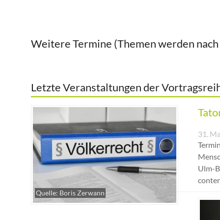
Weitere Termine (Themen werden nach u
Letzte Veranstaltungen der Vortragsrei
Tato
31. Ma
Termin
Mensch
Ulm-Bi
conte
Quelle: Boris Zerwann