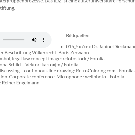
ntergruppenprozesse. Das IDZ ist eine außeruniversitäre Forschung
iftung.
Bildquellen
015_5x7cm: Dr. Janine Dieckman
er Beschriftung Völkerrecht: Boris Zerwann
ymbol, legal law concept image: rcfotostock / Fotolia
pa Schild – Vektor: kartoxjm / Fotolia
scussing – continuous line drawing: RetroColoring.com - Fotolia
ion. Corporate conference. Microphone.: wellphoto - Fotolia
: Reiner Engelmann