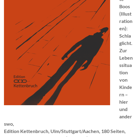
Boos
(Illust
ration
en):
Schla
glicht.
Zur
Leben
ssitua
tion
von
Kinde
rn –
hier
und
ander
swo,
Edition Kettenbruch, Ulm/Stuttgart/Aachen, 180 Seiten,