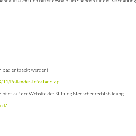
mehr auftaucht und bittet deshalb um Spenden für die Beschaffung
nload entpackt werden):
/11/Rollender-Infostand.zip
ibt es auf der Website der Stiftung Menschenrechtsbildung:
and/