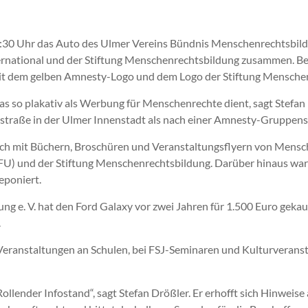
:30 Uhr das Auto des Ulmer Vereins Bündnis Menschenrechtsbi
ernational und der Stiftung Menschenrechtsbildung zusammen. B
ig mit dem gelben Amnesty-Logo und dem Logo der Stiftung Menschen
lt, das so plakativ als Werbung für Menschenrechte dient, sagt Stef
traße in der Ulmer Innenstadt als nach einer Amnesty-Gruppensit
isch mit Büchern, Broschüren und Veranstaltungsflyern von Mensc
) und der Stiftung Menschenrechtsbildung. Darüber hinaus war 
eponiert.
 e. V. hat den Ford Galaxy vor zwei Jahren für 1.500 Euro gekau
.
ranstaltungen an Schulen, bei FSJ-Seminaren und Kulturveransta
ollender Infostand“, sagt Stefan Drößler. Er erhofft sich Hinweise