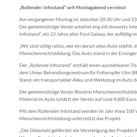
„Rollender Infostand“ seit Montagabend vermisst
Am vergangenen Montag ist zwischen 20:30 Uhr und 23
Der gemeinnützige Verein arbeitet eng mit Amnesty Int
Infostand“, ein 22 Jahre alter Ford Galaxy, der auffäll
„Wir sind völlig ratlos, wer ein derart altes Auto stieh
Menschenrechtsbildung. Das Auto stand in der Ensingers
Der „Rollende Infostand“ enthält einen ausziehbaren T
dem Ulmer Behandlungszentrum für Folteropfer Ulm (BFU
Stand, ein transportabler Akku und Werkzeug im Auto d
Der gemeinnützige Verein Bündnis Menschenrechtsbildung
Material im Auto schätzt der Verein auf rund 4.000 Euro
Mit dem Rollenden Infostand werden im Jahr etwa 100 Ve
Menschenrechtsbildung unterstützt das Projekt.
„Der Diebstahl gefährdet die Verstetigung des Projekts R