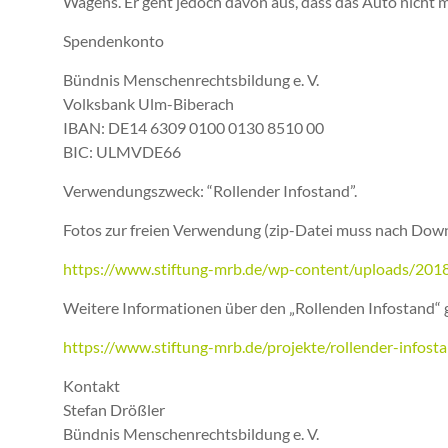
Wagens. Er geht jedoch davon aus, dass das Auto nicht 
Spendenkonto
Bündnis Menschenrechtsbildung e. V.
Volksbank Ulm-Biberach
IBAN: DE14 6309 0100 0130 8510 00
BIC: ULMVDE66
Verwendungszweck: “Rollender Infostand”.
Fotos zur freien Verwendung (zip-Datei muss nach Dow
https://www.stiftung-mrb.de/wp-content/uploads/2018
Weitere Informationen über den „Rollenden Infostand“ g
https://www.stiftung-mrb.de/projekte/rollender-infost
Kontakt
Stefan Drößler
Bündnis Menschenrechtsbildung e. V.