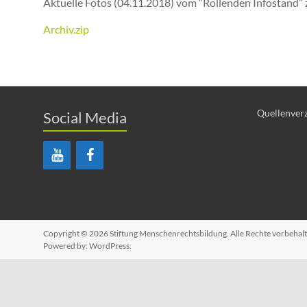
Aktuelle Fotos (04.11.2018) vom “Rollenden Infostand”
Archiv.zip
Quellenverz
Social Media
Copyright © 2026
Stiftung Menschenrechtsbildung
. Alle Rechte vorbeha
Powered by:
WordPress
.