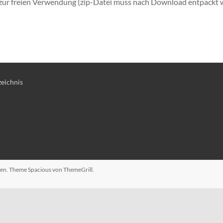
 zur freien Verwendung (zip-Datei muss nach Download entpackt 
eichnis
lten. Theme
Spacious
von ThemeGrill.