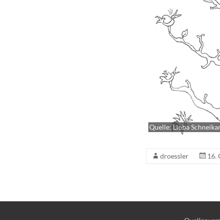
Quelle: Lioba Schneika
droessler
16.