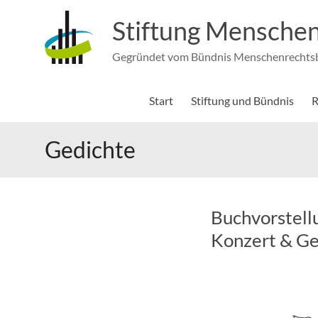
Zum
Inhalt
Stiftung Menschen
springen
Gegründet vom Bündnis Menschenrechtsbi
Start
Stiftung und Bündnis
R
Gedichte
Buchvorstell
Konzert & Ge