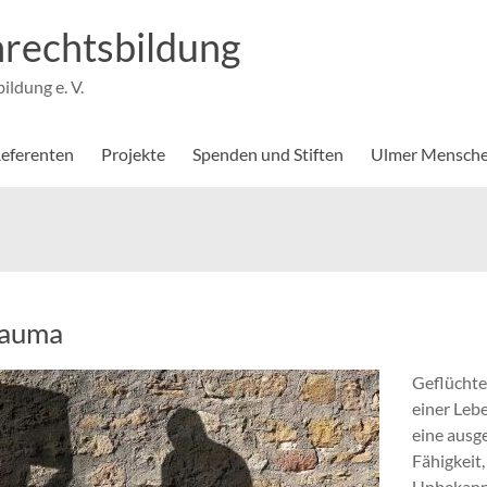
rechtsbildung
ldung e. V.
eferenten
Projekte
Spenden und Stiften
Ulmer Mensche
rauma
Geflüchtet
einer Lebe
eine ausg
Fähigkeit
Unbekann