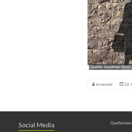
Quelle: Jonathan Stutz 
droessler
22.
Quellenverz
Social Media