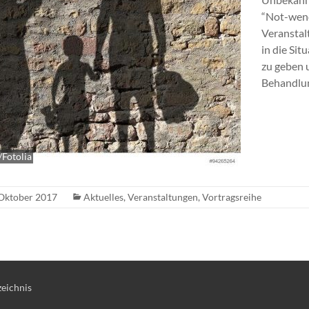
“Not-wend
Veranstal
in die Sit
zu geben 
Behandlun
/Fotolia
 Oktober 2017
Aktuelles
,
Veranstaltungen
,
Vortragsreihe
eichnis