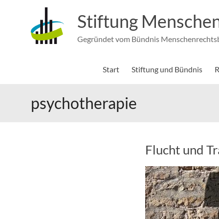
Zum
Inhalt
Stiftung Menschen
springen
Gegründet vom Bündnis Menschenrechtsbi
Start
Stiftung und Bündnis
R
psychotherapie
Flucht und T